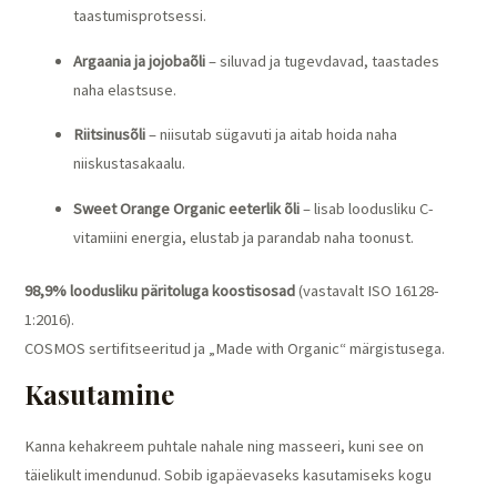
taastumisprotsessi.
Argaania ja jojobaõli
– siluvad ja tugevdavad, taastades
naha elastsuse.
Riitsinusõli
– niisutab sügavuti ja aitab hoida naha
niiskustasakaalu.
Sweet Orange Organic eeterlik õli
– lisab loodusliku C-
vitamiini energia, elustab ja parandab naha toonust.
98,9% loodusliku päritoluga koostisosad
(vastavalt ISO 16128-
1:2016).
COSMOS sertifitseeritud ja „Made with Organic“ märgistusega.
Kasutamine
Kanna kehakreem puhtale nahale ning masseeri, kuni see on
täielikult imendunud. Sobib igapäevaseks kasutamiseks kogu