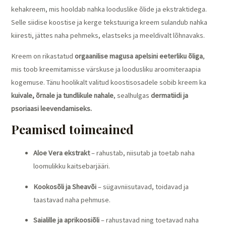
kehakreem, mis hooldab nahka looduslike õlide ja ekstraktidega.
Selle siidise koostise ja kerge tekstuuriga kreem sulandub nahka
kiiresti, jättes naha pehmeks, elastseks ja meeldivalt lõhnavaks.
Kreem on rikastatud
orgaanilise magusa apelsini eeterliku õliga
,
mis toob kreemitamisse värskuse ja loodusliku aroomiteraapia
kogemuse. Tänu hoolikalt valitud koostisosadele sobib kreem ka
kuivale, õrnale ja tundlikule nahale
, sealhulgas
dermatiidi ja
psoriaasi leevendamiseks.
Peamised toimeained
Aloe Vera ekstrakt
– rahustab, niisutab ja toetab naha
loomulikku kaitsebarjääri.
Kookosõli ja Sheavõi
– sügavniisutavad, toidavad ja
taastavad naha pehmuse.
Saialille ja aprikoosiõli
– rahustavad ning toetavad naha