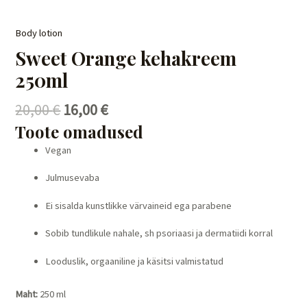
Body lotion
Sweet Orange kehakreem
250ml
20,00
€
16,00
€
Toote omadused
Vegan
Julmusevaba
Ei sisalda kunstlikke värvaineid ega parabene
Sobib tundlikule nahale, sh psoriaasi ja dermatiidi korral
Looduslik, orgaaniline ja käsitsi valmistatud
Maht:
250 ml