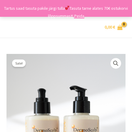
Tartus saad tasuta pakile järgi tulla
Tasuta tarne alates 70€ ostukorvi
lõppsummast!
Peida
Skip
MAIN
0,00
€
to
MENU
content
Algne
Current
Sweet
hind
price
Sale!
Orange
oli:
is:
kehakreem
20,00 €.
16,00 €.
250ml
kogus