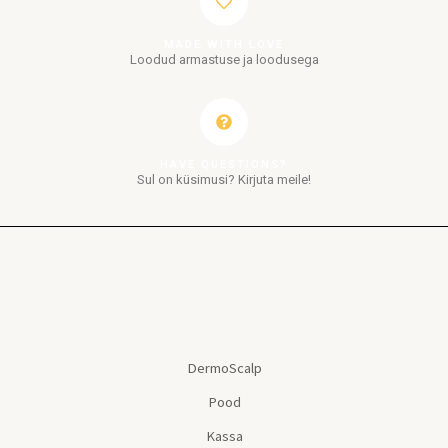
MADE WITH LOVE
Loodud armastuse ja loodusega
HAVE QUESTIONS?
Sul on küsimusi? Kirjuta meile!
DermoScalp
Pood
Kassa