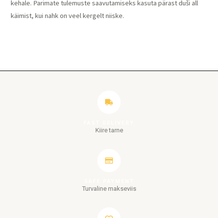
kehale. Parimate tulemuste saavutamiseks kasuta pärast duši all
käimist, kui nahk on veel kergelt niiske.
FAST DELIVERY
Kiire tarne
SAFE PAYMENT
Turvaline makseviis