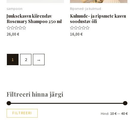
sampoon
Ripsmed- ja kulmud
Juuksekasvu kiirendav
Kulmude- ja ripsmete kasvu
Rosemary Shampoo 250 ml
soodustav õli
Hinnanguga
Hinnanguga
26,00
€
16,00
€
0
0
/
/
5
5
1
2
→
Filtreeri hinna järgi
FILTREERI
Hind:
10 €
—
40 €