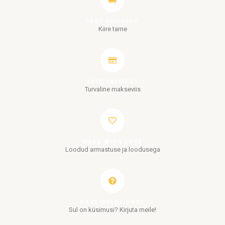
FAST DELIVERY
Kiire tarne
SAFE PAYMENT
Turvaline makseviis
MADE WITH LOVE
Loodud armastuse ja loodusega
HAVE QUESTIONS?
Sul on küsimusi? Kirjuta meile!