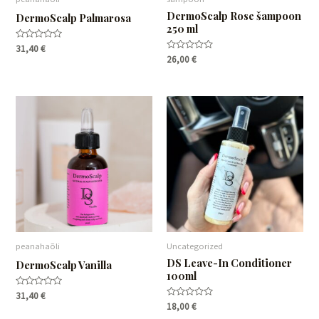
DermoScalp Rose šampoon
DermoScalp Palmarosa
250 ml
Hinnanguga
31,40
€
0
Hinnanguga
26,00
€
/
0
5
/
5
peanahaõli
Uncategorized
DS Leave-In Conditioner
DermoScalp Vanilla
100ml
Hinnanguga
31,40
€
0
Hinnanguga
18,00
€
/
0