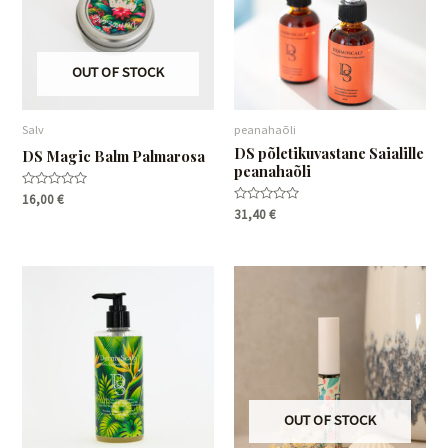
OUT OF STOCK
Salv
peanahaõli
DS põletikuvastane Saialille
DS Magic Balm Palmarosa
peanahaõli
Hinnanguga
16,00
€
0
Hinnanguga
31,40
€
/
0
5
/
5
OUT OF STOCK