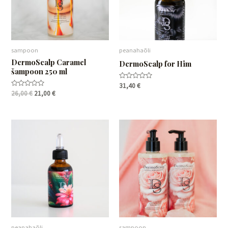
d
n
d
sampoon
peanahaõli
DermoScalp Caramel
DermoScalp for Him
šampoon 250 ml
Hinnanguga
31,40
€
0
Hinnanguga
26,00
€
21,00
€
/
0
5
/
5
peanahaõli
sampoon